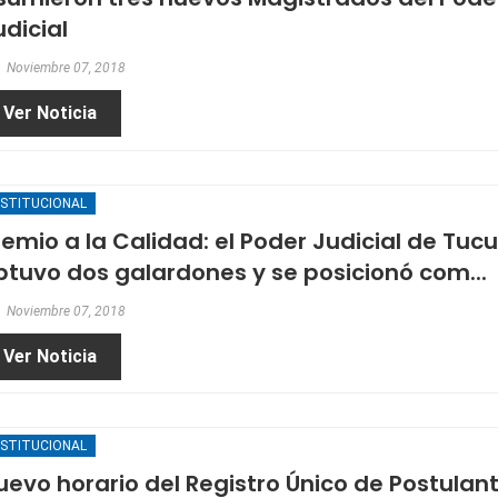
udicial
Noviembre 07, 2018
Ver Noticia
NSTITUCIONAL
remio a la Calidad: el Poder Judicial de Tu
btuvo dos galardones y se posicionó com...
Noviembre 07, 2018
Ver Noticia
NSTITUCIONAL
uevo horario del Registro Único de Postulan