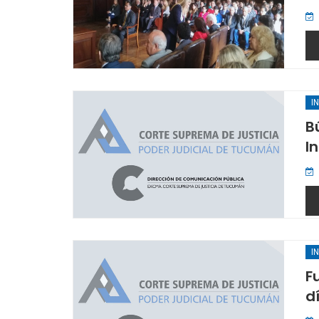
I
B
I
I
F
d