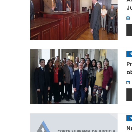
J
I
P
o
I
N