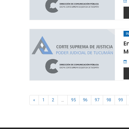
I
E
M
...
«
1
2
95
96
97
98
99