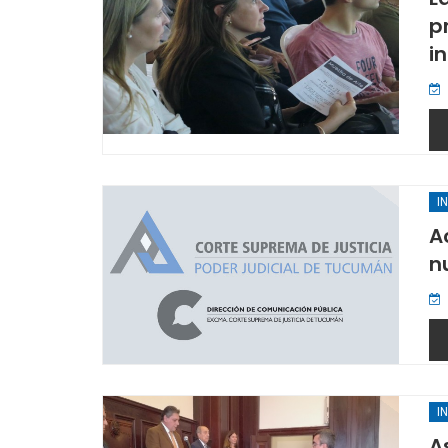
p
in
I
A
n
I
A