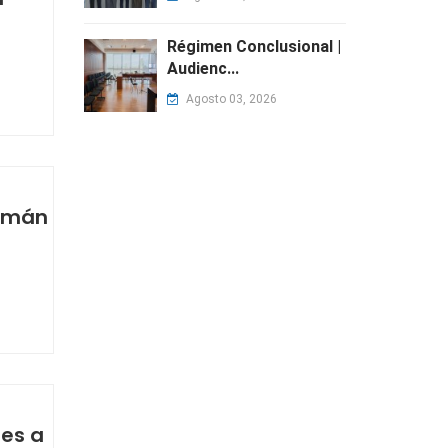
Régimen Conclusional |
Audienc...
Agosto 03, 2026
cumán
tes a