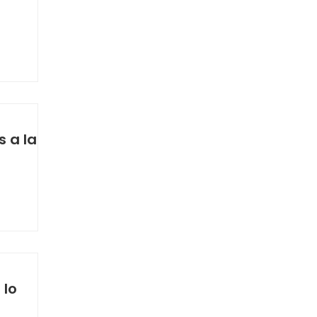
s a la
 lo