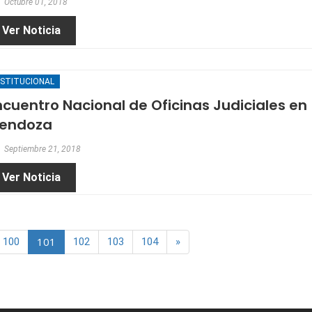
Octubre 01, 2018
Ver Noticia
NSTITUCIONAL
ncuentro Nacional de Oficinas Judiciales en
endoza
Septiembre 21, 2018
Ver Noticia
101
100
102
103
104
»