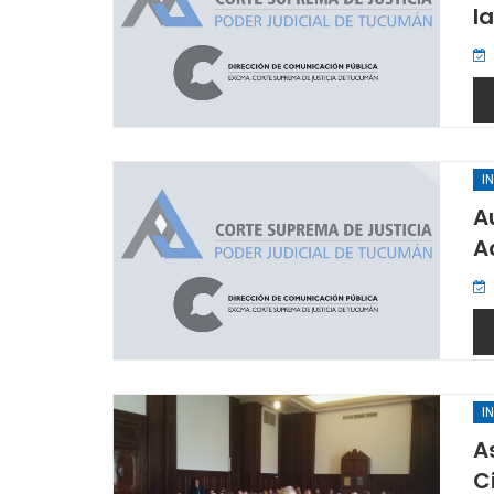
l
I
A
A
I
A
C