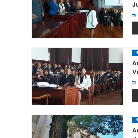
J
I
A
V
I
A