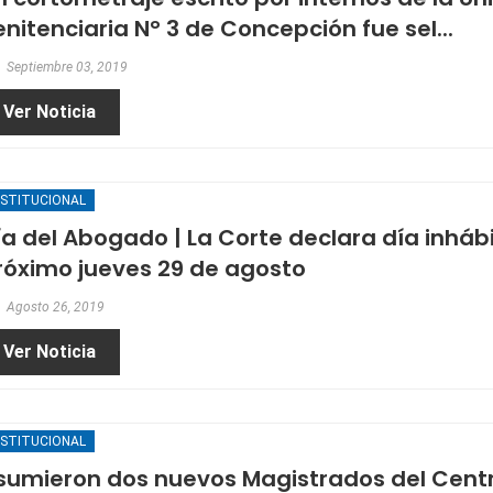
enitenciaria N° 3 de Concepción fue sel...
Septiembre 03, 2019
Ver Noticia
NSTITUCIONAL
ía del Abogado | La Corte declara día inhábil
róximo jueves 29 de agosto
Agosto 26, 2019
Ver Noticia
NSTITUCIONAL
sumieron dos nuevos Magistrados del Cent