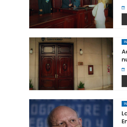
I
A
n
I
L
E