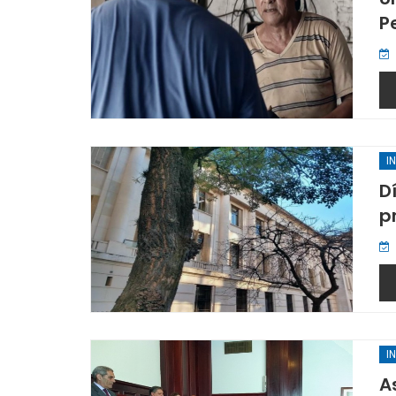
P
I
D
p
I
A