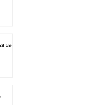
al de
r