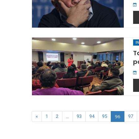
I
T
p
...
96
«
1
2
93
94
95
97