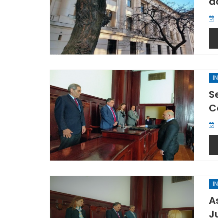
d
I
S
C
I
A
J