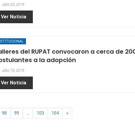
Julio 25, 2019
Ver Noticia
NSTITUCIONAL
alleres del RUPAT convocaron a cerca de 20
ostulantes a la adopción
Julio 10, 2019
Ver Noticia
...
98
99
103
104
»