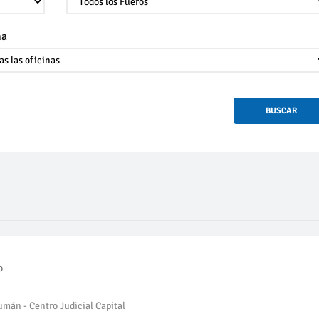
na
BUSCAR
o
umán - Centro Judicial Capital