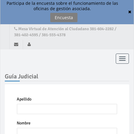
Participa de la encuesta sobre el funcionamiento de las
oficinas de gestión asociada.
✖
Encuesta
Mesa Virtual de Atención al Ciudadano 381-604-2282 /
381-402-4595 / 381-555-4378
Toggle
naviga
Guía Judicial
Apellido
Nombre