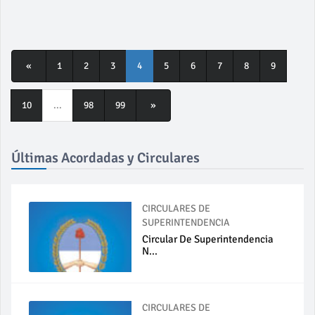
«
1
2
3
4
5
6
7
8
9
10
...
98
99
»
Últimas Acordadas y Circulares
CIRCULARES DE
SUPERINTENDENCIA
Circular De Superintendencia
N...
CIRCULARES DE