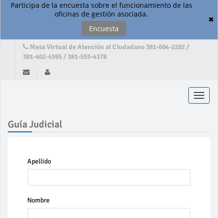
Participa de la encuesta sobre el funcionamiento de las
oficinas de gestión asociada.
✖
Encuesta
Mesa Virtual de Atención al Ciudadano 381-604-2282 /
381-402-4595 / 381-555-4378
Toggle
naviga
Guía Judicial
Apellido
Nombre