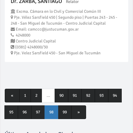
Dr. ZARBA, SANTIAGO
Relator
Excma. Cámara en lo Civil y Comercial Común III
Pje. Vélez Sarsfield 450 | Segundo piso | Puertas 243 - 245 -
248 - San Miguel de Tucumán - Centro Judicial Capital
Email: camccc@justucuman.gov.ar
4248000
Centro Judicial Capital
(0381) 4248000/30
Pje. Velez Sarsfield 450 - San Miguel de Tucumán
«
1
2
...
90
91
92
93
94
95
96
97
98
99
»