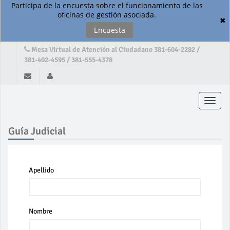
Participa de la encuesta sobre el funcionamiento de las
oficinas de gestión asociada.
✖
Encuesta
Mesa Virtual de Atención al Ciudadano 381-604-2282 /
381-402-4595 / 381-555-4378
Toggle
naviga
Guía Judicial
Apellido
Nombre