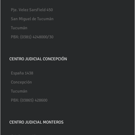
Pje. Velez Sarsfield 450
San Miguel de Tucumán
Tucumán
PBX: (0381) 4248000/30
CENTRO JUDICIAL CONCEPCIÓN
España 1438
Concepción
Tucumán
PBX: (03865) 428600
CENTRO JUDICIAL MONTEROS