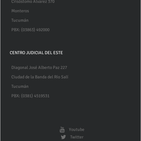
Crisóstomo Alvarez 370
Monteros
Tucumán
PBX: (03863) 492000
CENTRO JUDICIAL DEL ESTE
Diagonal José Alberto Paz 227
Ciudad de la Banda del Río Salí
Tucumán
PBX: (0381) 4519531
Youtube
Twitter