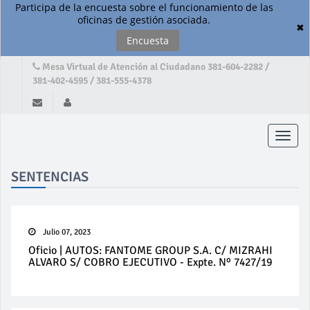
Participa de la encuesta sobre el funcionamiento de las
oficinas de gestión asociada.
✖
Encuesta
Mesa Virtual de Atención al Ciudadano 381-604-2282 /
381-402-4595 / 381-555-4378
Toggle
naviga
SENTENCIAS
Julio 07, 2023
Oficio | AUTOS: FANTOME GROUP S.A. C/ MIZRAHI
ALVARO S/ COBRO EJECUTIVO - Expte. Nº 7427/19