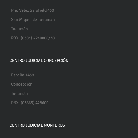
Pje. Velez Sarsfield 450
San Miguel de Tucumán
Tucumán
PBX: (0381) 4248000/30
CENTRO JUDICIAL CONCEPCIÓN
España 1438
Concepción
Tucumán
PBX: (03865) 428600
CENTRO JUDICIAL MONTEROS