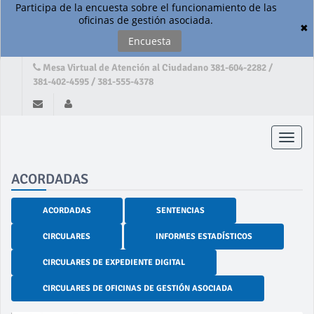
Participa de la encuesta sobre el funcionamiento de las
oficinas de gestión asociada.
✖
Encuesta
Mesa Virtual de Atención al Ciudadano 381-604-2282 /
381-402-4595 / 381-555-4378
Toggle
naviga
ACORDADAS
ACORDADAS
SENTENCIAS
CIRCULARES
INFORMES ESTADÍSTICOS
CIRCULARES DE EXPEDIENTE DIGITAL
CIRCULARES DE OFICINAS DE GESTIÓN ASOCIADA