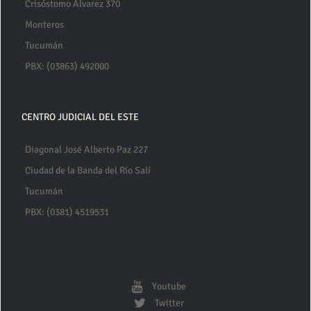
Crisóstomo Alvarez 370
Monteros
Tucumán
PBX: (03863) 492000
CENTRO JUDICIAL DEL ESTE
Diagonal José Alberto Paz 227
Ciudad de la Banda del Río Salí
Tucumán
PBX: (0381) 4519531
Youtube
Twitter