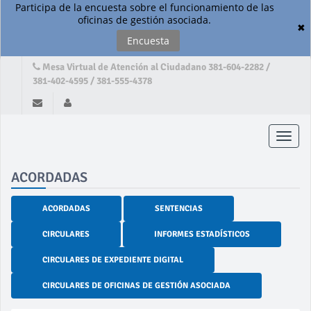
Participa de la encuesta sobre el funcionamiento de las
oficinas de gestión asociada.
✖
Encuesta
Mesa Virtual de Atención al Ciudadano 381-604-2282 /
381-402-4595 / 381-555-4378
Toggle
naviga
ACORDADAS
ACORDADAS
SENTENCIAS
CIRCULARES
INFORMES ESTADÍSTICOS
CIRCULARES DE EXPEDIENTE DIGITAL
CIRCULARES DE OFICINAS DE GESTIÓN ASOCIADA