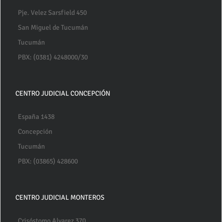
Pje. Velez Sarsfield 450
San Miguel de Tucumán
Tucumán
PBX: (0381) 4248000/30
CENTRO JUDICIAL CONCEPCIÓN
España 1438
Concepción
Tucumán
PBX: (03865) 428600
CENTRO JUDICIAL MONTEROS
Crisóstomo Alvarez 370