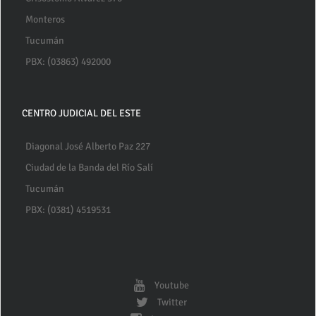
Monteros
Tucumán
PBX: (03863) 492000
CENTRO JUDICIAL DEL ESTE
Diagonal José Alberto Paz 227
Ciudad de la Banda del Río Salí
Tucumán
PBX: (0381) 4519531
Youtube
Twitter