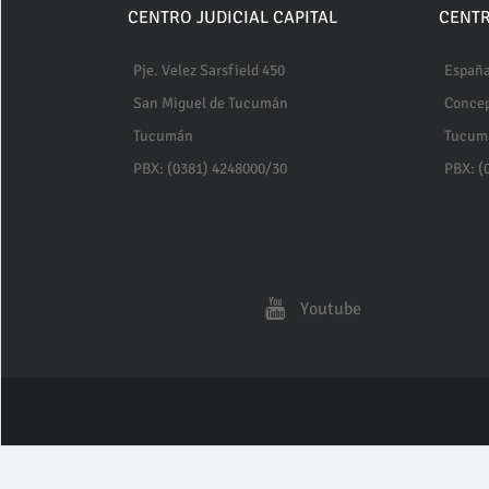
CENTRO JUDICIAL CAPITAL
CENTR
Pje. Velez Sarsfield 450
España
San Miguel de Tucumán
Conce
Tucumán
Tucum
PBX: (0381) 4248000/30
PBX: (
Youtube