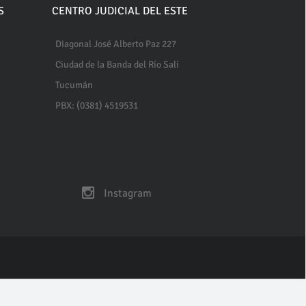
S
CENTRO JUDICIAL DEL ESTE
Diagonal José Alberto Paz 227
Ciudad de la Banda del Río Salí
Tucumán
PBX: (0381) 4519531
Instagram