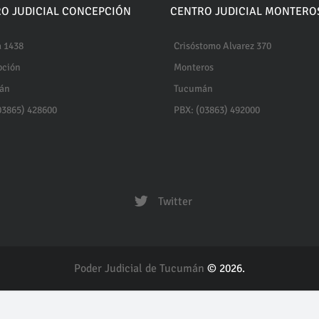
O JUDICIAL CONCEPCIÓN
CENTRO JUDICIAL MONTERO
 1438
Crisóstomo Alvarez 370
pción
Monteros
án
Tucumán
03865) 428600
PBX: (03863) 492000
Twitter
Poder Judicial de Tucumán
© 2026.