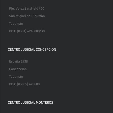
Pje. Velez Sarsfield 450
San Miguel de Tucumán
Tucumán
PBX: (0381) 4248000/30
CENTRO JUDICIAL CONCEPCIÓN
España 1438
Concepción
Tucumán
PBX: (03865) 428600
CENTRO JUDICIAL MONTEROS