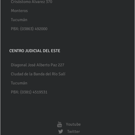
Crisóstomo Alvarez 370
Monteros
Tucumán
PBX: (03863) 492000
CENTRO JUDICIAL DEL ESTE
Diagonal José Alberto Paz 227
Ciudad de la Banda del Río Salí
Tucumán
PBX: (0381) 4519531
Youtube
Twitter