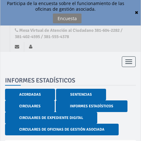
Participa de la encuesta sobre el funcionamiento de las
oficinas de gestión asociada.
✖
Encuesta
Mesa Virtual de Atención al Ciudadano 381-604-2282 /
381-402-4595 / 381-555-4378
Toggle
naviga
INFORMES ESTADÍSTICOS
ACORDADAS
SENTENCIAS
CIRCULARES
INFORMES ESTADÍSTICOS
CIRCULARES DE EXPEDIENTE DIGITAL
CIRCULARES DE OFICINAS DE GESTIÓN ASOCIADA