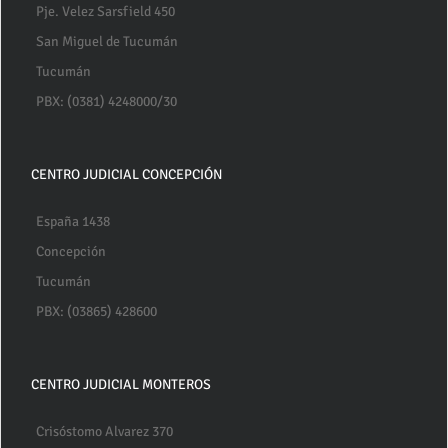
Pje. Velez Sarsfield 450
San Miguel de Tucumán
Tucumán
PBX: (0381) 4248000/30
CENTRO JUDICIAL CONCEPCIÓN
España 1438
Concepción
Tucumán
PBX: (03865) 428600
CENTRO JUDICIAL MONTEROS
Crisóstomo Alvarez 370