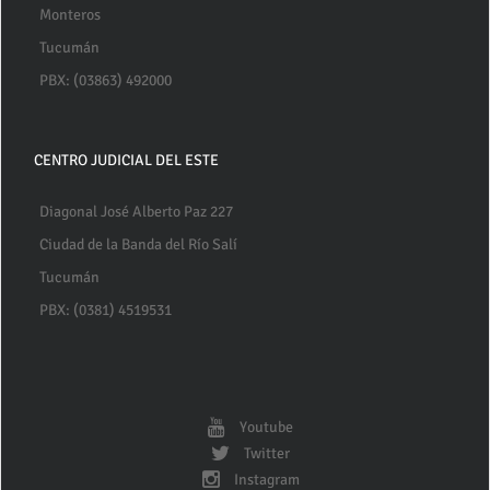
Monteros
Tucumán
PBX: (03863) 492000
CENTRO JUDICIAL DEL ESTE
Diagonal José Alberto Paz 227
Ciudad de la Banda del Río Salí
Tucumán
PBX: (0381) 4519531
Youtube
Twitter
Instagram