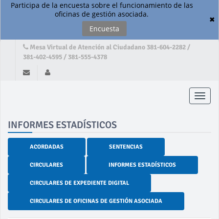
Participa de la encuesta sobre el funcionamiento de las
oficinas de gestión asociada.
✖
Encuesta
Mesa Virtual de Atención al Ciudadano 381-604-2282 /
381-402-4595 / 381-555-4378
Toggle
naviga
INFORMES ESTADÍSTICOS
ACORDADAS
SENTENCIAS
CIRCULARES
INFORMES ESTADÍSTICOS
CIRCULARES DE EXPEDIENTE DIGITAL
CIRCULARES DE OFICINAS DE GESTIÓN ASOCIADA