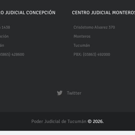
O JUDICIAL CONCEPCIÓN
CENTRO JUDICIAL MONTERO
 1438
Crisóstomo Alvarez 370
pción
Monteros
án
Tucumán
03865) 428600
PBX: (03863) 492000
Twitter
Poder Judicial de Tucumán
© 2026.