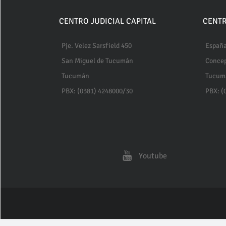
CENTRO JUDICIAL CAPITAL
CENTR
Pje. Velez Sarsfield 450
España
San Miguel de Tucumán
Conce
Tucumán
Tucum
PBX: (0381) 4248000/30
PBX: (
Youtube