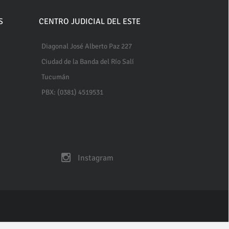
S
CENTRO JUDICIAL DEL ESTE
Diagonal José Alberto Paz 227
Ciudad de la Banda del Río Salí
Tucumán
PBX: (0381) 4519531
Instagram