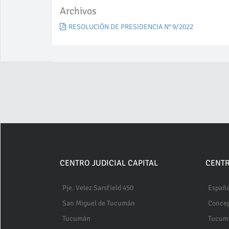
Archivos
RESOLUCIÓN DE PRESIDENCIA N° 9/2022
CENTRO JUDICIAL CAPITAL
CENTR
Pje. Velez Sarsfield 450
España
San Miguel de Tucumán
Conce
Tucumán
Tucum