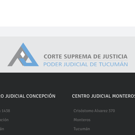
O JUDICIAL CONCEPCIÓN
CENTRO JUDICIAL MONTERO
 1438
Crisóstomo Alvarez 370
pción
Monteros
án
Tucumán