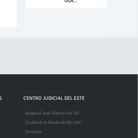
OGA...
S
CENTRO JUDICIAL DEL ESTE
Diagonal José Alberto Paz 227
Ciudad de la Banda del Río Salí
Tucumán