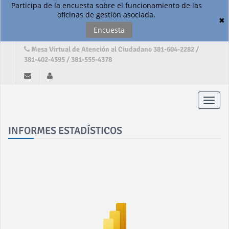
Participa de la encuesta sobre el funcionamiento de las
oficinas de gestión asociada.
✖
Encuesta
Mesa Virtual de Atención al Ciudadano 381-604-2282 /
381-402-4595 / 381-555-4378
Toggle
naviga
INFORMES ESTADÍSTICOS