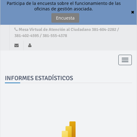
Participa de la encuesta sobre el funcionamiento de las
oficinas de gestión asociada.
✖
Encuesta
Mesa Virtual de Atención al Ciudadano 381-604-2282 /
381-402-4595 / 381-555-4378
Toggle
naviga
INFORMES ESTADÍSTICOS