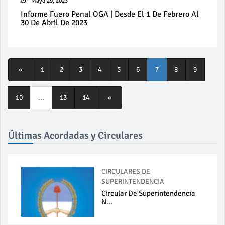
Mayo 29, 2023
Informe Fuero Penal OGA | Desde El 1 De Febrero Al
30 De Abril De 2023
«
1
2
3
4
5
6
7
8
9
10
...
13
14
»
Últimas Acordadas y Circulares
CIRCULARES DE
SUPERINTENDENCIA
Circular De Superintendencia
N...