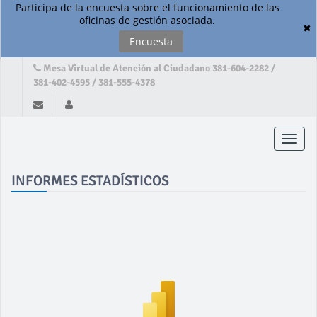
Participa de la encuesta sobre el funcionamiento de las
oficinas de gestión asociada.
✖
Encuesta
Mesa Virtual de Atención al Ciudadano 381-604-2282 /
381-402-4595 / 381-555-4378
Toggle
naviga
INFORMES ESTADÍSTICOS