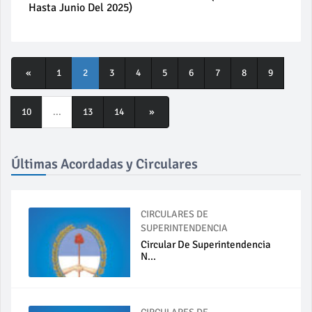
Hasta Junio Del 2025)
«
1
2
3
4
5
6
7
8
9
10
...
13
14
»
Últimas Acordadas y Circulares
CIRCULARES DE
SUPERINTENDENCIA
Circular De Superintendencia
N...